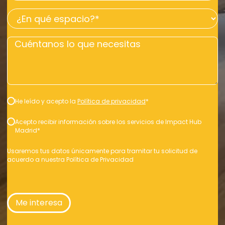
tipo
¿En
de
qué
puesto
Cuéntanos
espacio?
necesitas?
lo
*
*
que
necesitas
Consentimiento
He leído y acepto la
Política de privacidad
*
*
Consentimiento
Acepto recibir información sobre los servicios de Impact Hub
Madrid
*
*
Usaremos tus datos únicamente para tramitar tu solicitud de
acuerdo a nuestra
Política de Privacidad