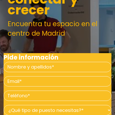
crecer
Encuentra tu espacio en el
centro de Madrid
Pide información
Nombre
y
Email
apellidos
*
*
Teléfono
*
¿Qué