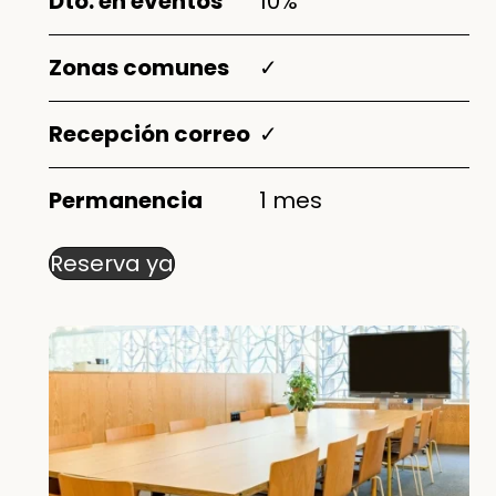
Dto. en eventos
10%
Zonas comunes
✓
Recepción correo
✓
Permanencia
1 mes
Reserva ya