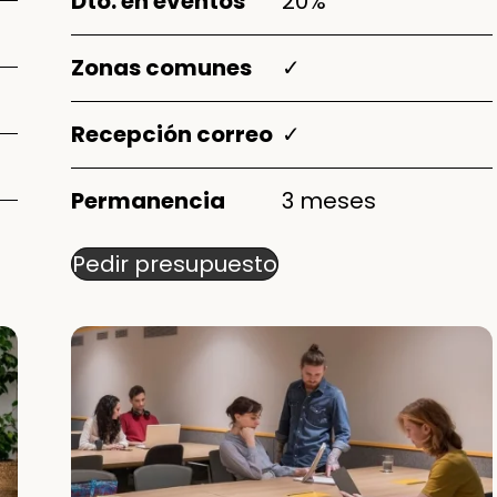
Dto. en eventos
20%
Zonas comunes
✓
Recepción correo
✓
Permanencia
3 meses
Pedir presupuesto