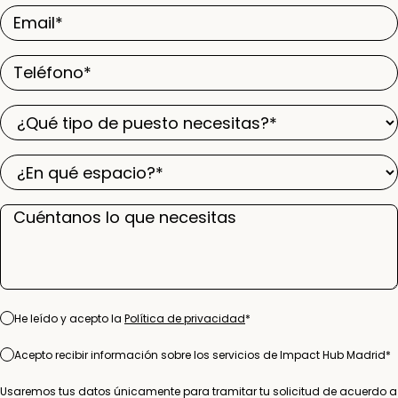
Email
apellidos
*
*
Teléfono
*
¿Qué
tipo
¿En
de
qué
puesto
Cuéntanos
espacio?
necesitas?
lo
*
*
que
necesitas
Consentimiento
He leído y acepto la
Política de privacidad
*
*
Consentimiento
Acepto recibir información sobre los servicios de Impact Hub Madrid
*
*
Usaremos tus datos únicamente para tramitar tu solicitud de acuerdo a