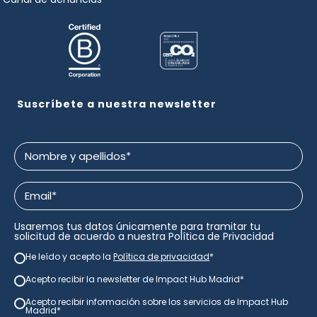
Suscríbete a nuestra newsletter
Nombre
y
apellidos
Email
*
*
Usaremos tus datos únicamente para tramitar tu
solicitud de acuerdo a nuestra
Política de Privacidad
He leído y acepto la
Política de privacidad
*
newsletter
*
Acepto recibir la newsletter de Impact Hub Madrid
*
newsletter
*
Acepto recibir información sobre los servicios de Impact Hub
consentimiento
Madrid*