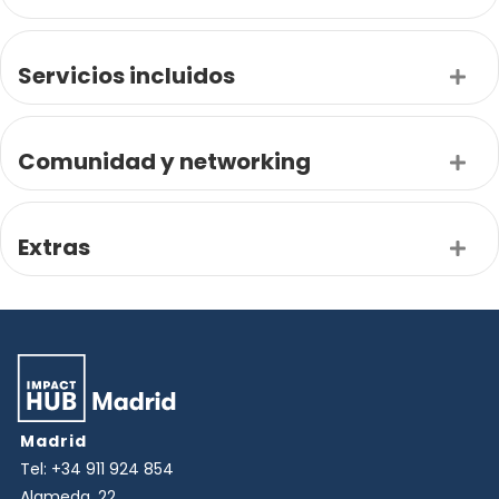
Servicios incluidos
Exp
Comunidad y networking
Exp
Extras
Exp
Madrid
Tel:
+34 911 924 854
Alameda, 22