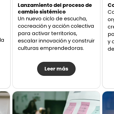
Lanzamiento del proceso de
Co
cambio sistémico
Co
n
Un nuevo ciclo de escucha,
or
cocreación y acción colectiva
cr
para activar territorios,
pa
la
escalar innovación y construir
y 
culturas emprendedoras.
de
Leer más