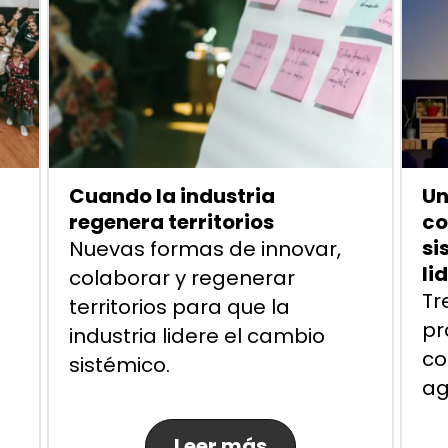
Cuando la industria
Un
regenera territorios
co
si
Nuevas formas de innovar,
li
colaborar y regenerar
Tr
territorios para que la
pr
industria lidere el cambio
co
sistémico.
ag
Leer más