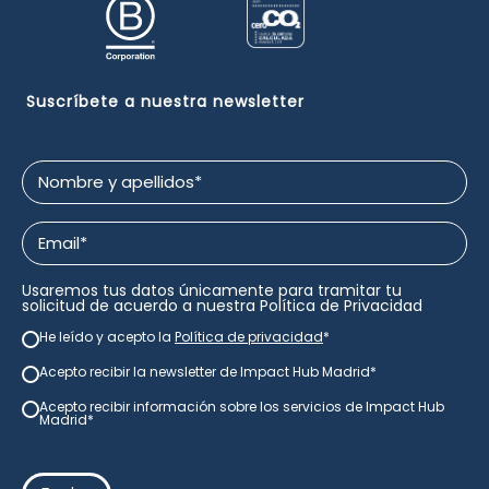
Suscríbete a nuestra newsletter
Nombre
y
apellidos
Email
*
*
Usaremos tus datos únicamente para tramitar tu
solicitud de acuerdo a nuestra
Política de Privacidad
He leído y acepto la
Política de privacidad
*
newsletter
*
Acepto recibir la newsletter de Impact Hub Madrid
*
newsletter
*
Acepto recibir información sobre los servicios de Impact Hub
consentimiento
Madrid*