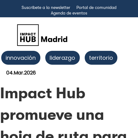
Suscríbete a la newsletter
Portal de comunidad
Agenda de eventos
innovación
liderazgo
territorio
04.Mar.2026
Impact Hub
promueve una
hoja de ruta para