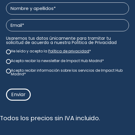
Nombre
y
apellidos
Email
*
*
Usaremos tus datos únicamente para tramitar tu
solicitud de acuerdo a nuestra
Política de Privacidad
He leído y acepto la
Política de privacidad
*
newsletter
*
Acepto recibir la newsletter de Impact Hub Madrid
*
newsletter
*
Acepto recibir información sobre los servicios de Impact Hub
consentimiento
Madrid*
Todos los precios sin IVA incluido.