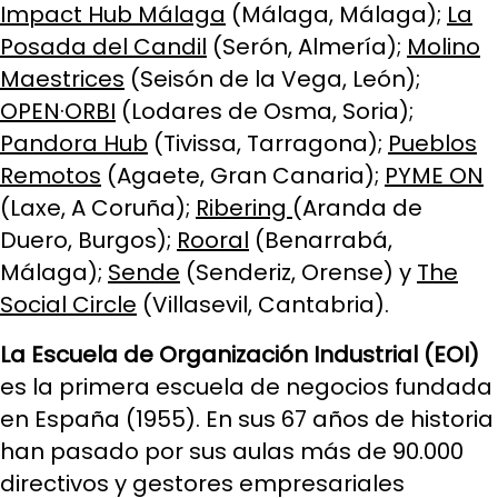
Impact Hub Málaga
(Málaga, Málaga);
La
Posada del Candil
(Serón, Almería);
Molino
Maestrices
(Seisón de la Vega, León);
OPEN·ORBI
(Lodares de Osma, Soria);
Pandora Hub
(Tivissa, Tarragona);
Pueblos
Remotos
(Agaete, Gran Canaria);
PYME ON
(Laxe, A Coruña);
Ribering
(Aranda de
Duero, Burgos);
Rooral
(Benarrabá,
Málaga);
Sende
(Senderiz, Orense) y
The
Social Circle
(Villasevil, Cantabria).
La Escuela de Organización Industrial (EOI)
es la primera escuela de negocios fundada
en España (1955). En sus 67 años de historia
han pasado por sus aulas más de 90.000
directivos y gestores empresariales