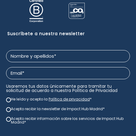
Suscríbete a nuestra newsletter
Nombre
y
apellidos
Email
*
*
Usaremos tus datos únicamente para tramitar tu
solicitud de acuerdo a nuestra
Política de Privacidad
He leído y acepto la
Política de privacidad
*
newsletter
*
Acepto recibir la newsletter de Impact Hub Madrid
*
newsletter
*
Acepto recibir información sobre los servicios de Impact Hub
consentimiento
Madrid*