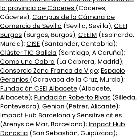
la provincia de Cáceres
(Cáceres,
Cáceres);
Campus de la Cámara de
Comercio de Sevilla
(Sevilla, Sevilla);
CEEI
Burgos
(Burgos, Burgos);
CEEIM
(Espinardo,
Murcia);
CISE
(Santander, Cantabria);
Clúster TIC Galicia
(Santiago, A Coruña);
Como una Cabra
(La Cabrera, Madrid);
Consorcio Zona Franca de Vigo
;
Espacio
Geranios
(Caravaca de la Cruz, Murcia);
Fundación CEEI Albacete
(Albacete,
Albacete);
Fundación Roberto Rivas
(Silleda,
Pontevedra);
Genion
(Petrer, Alicante);
Impact Hub Barcelona
y
Sensitive cities
(Arenys de Mar, Barcelona);
Impact Hub
Donostia
(San Sebastián, Guipúzcoa);