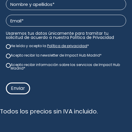
Nombre
y
apellidos
Email
*
*
Usaremos tus datos únicamente para tramitar tu
solicitud de acuerdo a nuestra
Política de Privacidad
He leído y acepto la
Política de privacidad
*
newsletter
*
Acepto recibir la newsletter de Impact Hub Madrid
*
newsletter
*
Acepto recibir información sobre los servicios de Impact Hub
consentimiento
Madrid*
Todos los precios sin IVA incluido.