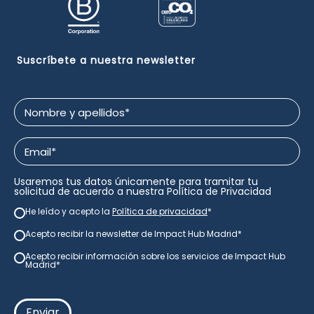
Suscríbete a nuestra newsletter
Nombre
y
apellidos
Email
*
*
Usaremos tus datos únicamente para tramitar tu
solicitud de acuerdo a nuestra
Política de Privacidad
He leído y acepto la
Política de privacidad
*
newsletter
*
Acepto recibir la newsletter de Impact Hub Madrid
*
newsletter
*
Acepto recibir información sobre los servicios de Impact Hub
consentimiento
Madrid*